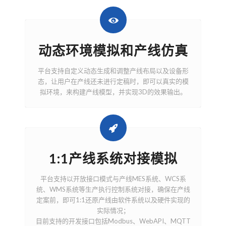
动态环境模拟和产线仿真
平台支持自定义动态生成和调整产线布局以及设备形
态，让用户在产线还未进行定稿时，即可以真实的模
拟环境，来构建产线模型，并实现3D的效果输出。
1:1产线系统对接模拟
平台支持以开放接口模式与产线MES系统、WCS系
统、WMS系统等生产执行控制系统对接，确保在产线
定案前，即可1:1还原产线由软件系统以及硬件实现的
实际情况；
目前支持的开发接口包括Modbus、WebAPI、MQTT